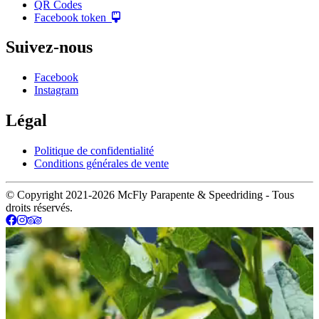
QR Codes
Facebook token
Suivez-nous
Facebook
Instagram
Légal
Politique de confidentialité
Conditions générales de vente
© Copyright 2021-2026 McFly Parapente & Speedriding - Tous
droits réservés.
Facebook page
Instagram page
Tripadvisor page