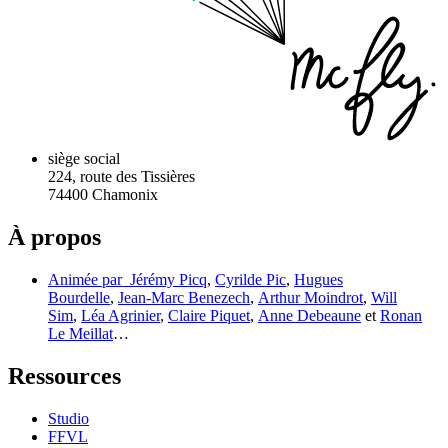
siège social
224, route des Tissières
74400 Chamonix
À propos
Animée par
Jérémy Picq
,
Cyrilde Pic
,
Hugues
Bourdelle
,
Jean-Marc Benezech
,
Arthur Moindrot
,
Will
Sim
,
Léa Agrinier
,
Claire Piquet
,
Anne Debeaune
et
Ronan
Le Meillat
…
Ressources
Studio
FFVL