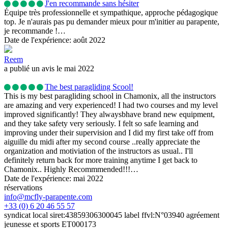
J'en recommande sans hésiter
Équipe très professionnelle et sympathique, approche pédagogique
top. Je n'aurais pas pu demander mieux pour m'initier au parapente,
je recommande !…
Date de l'expérience: août 2022
Reem
a publié un avis le mai 2022
The best paragliding Scool!
This is my best paragliding school in Chamonix, all the instructors
are amazing and very experienced! I had two courses and my level
improved significantly! They alwaysbhave brand new equipment,
and they take safety very seriously. I felt so safe learning and
improving under their supervision and I did my first take off from
aiguille du midi after my second course ..really appreciate the
organization and motiviation of the instructors as usual.. I'll
definitely return back for more training anytime I get back to
Chamonix.. Highly Recommmended!!!…
Date de l'expérience: mai 2022
réservations
info@mcfly-parapente.com
+33 (0) 6 20 46 55 57
syndicat local siret:43859306300045 label ffvl:N°03940 agréement
jeunesse et sports ET000173